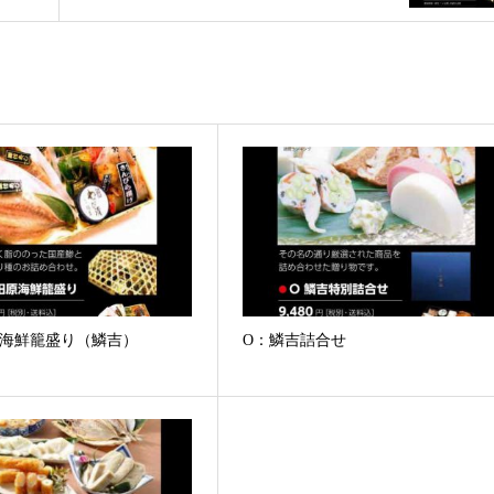
原海鮮籠盛り（鱗吉）
O：鱗吉詰合せ