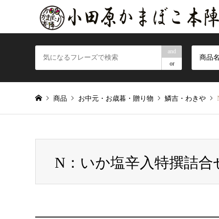
and
商品
or
商品
お中元・お歳暮・贈り物
鱗吉・わきや
N：いか塩辛入特撰詰合