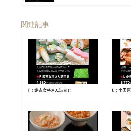
関連記事
P：鱗吉女将さん詰合せ
L：小田