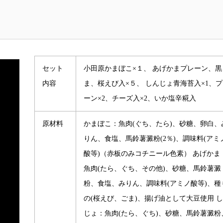
セット
小田原かまぼこ×１、 あげかまプレーン、黒
内容
ま、桜えび入×５、 しんじょ青海苔入×1、
ーン×2、チーズ入×2、いか塩辛糀入
原材料
かまぼこ：魚肉(ぐち、たら)、砂糖、卵白、
りん、食塩、馬鈴薯澱粉(2％)、調味料(アミ
酸等)（赤板のみコチニール色素） あげかま
魚肉(たら、ぐち、その他)、砂糖、馬鈴薯澱
粉、食塩、みりん、調味料(アミノ酸等)、種
の(桜えび、ごま)、揚げ油として大豆使用 
じょ：魚肉(たら、ぐち)、砂糖、馬鈴薯澱粉