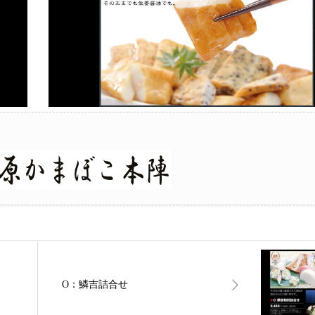
O：鱗吉詰合せ