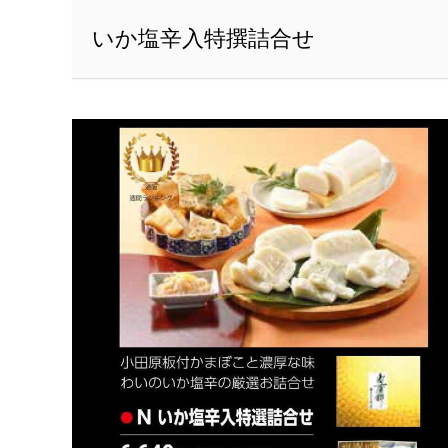
いか塩辛入特撰詰合せ