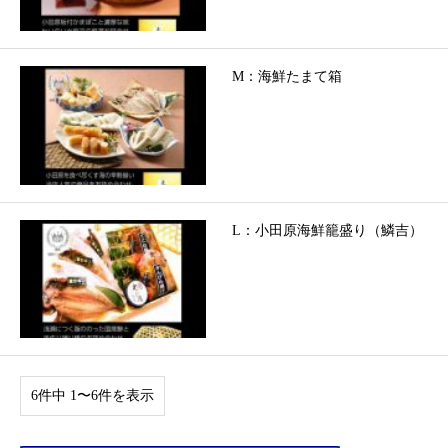
M：海鮮たまて箱
L：小田原海鮮籠盛り（鱗吉）
6件中 1〜6件を表示