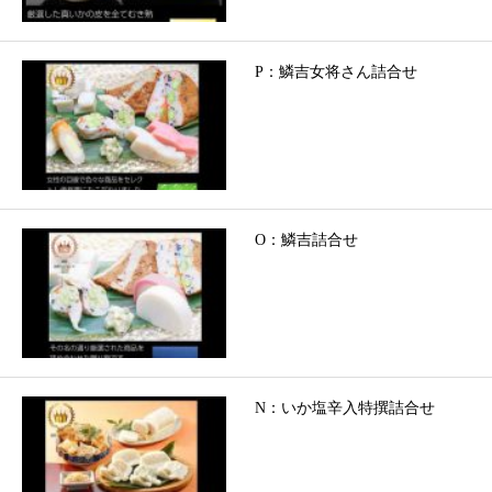
P：鱗吉女将さん詰合せ
O：鱗吉詰合せ
N：いか塩辛入特撰詰合せ