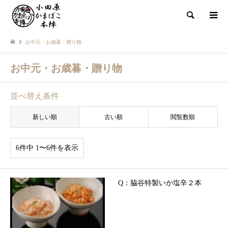
検索
お中元・お歳暮・贈り物
お中元・お歳暮・贈り物
並べ替え条件
新しい順
古い順
閲覧数順
6件中 1〜6件を表示
Q：脇谷特製いか塩辛２本