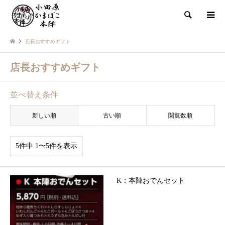
検索
店長おすすめギフト
店長おすすめギフト
並べ替え条件
新しい順
古い順
閲覧数順
5件中 1〜5件を表示
K：本陣おでんセット