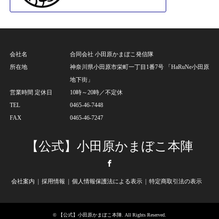
会社名
合同会社 小田原かまぼこ発信隊
所在地
神奈川県小田原市栄町一丁目1番7号 「HaRuNe小田原
地下街」
営業時間 定休日
10時～20時／不定休
TEL
0465-46-7448
FAX
0465-46-7247
【公式】小田原かまぼこ本陣
Facebook
会社案内
採用情報
個人情報保護法による表示
特定商取引法の表示
©
【公式】小田原かまぼこ本陣
. All Rights Reserved.