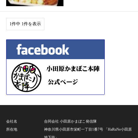
1件中 1件を表示
会社名
合同会社 小田原かまぼこ発信隊
所在地
神奈川県小田原市栄町一丁目1番7号 「HaRuNe小田原
地下街」