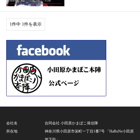
1件中 1件を表示
会社名
合同会社 小田原かまぼこ発信隊
所在地
神奈川県小田原市栄町一丁目1番7号 「HaRuNe小田原
地下街」