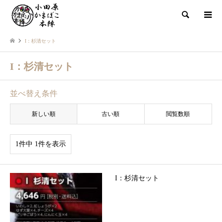
検索
I：杉清セット
I：杉清セット
並べ替え条件
新しい順
古い順
閲覧数順
1件中 1件を表示
I：杉清セット