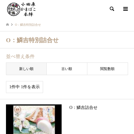
検索
O：鱗吉特別詰合せ
O：鱗吉特別詰合せ
並べ替え条件
新しい順
古い順
閲覧数順
1件中 1件を表示
O：鱗吉詰合せ