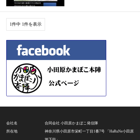
1件中 1件を表示
会社名
合同会社 小田原かまぼこ発信隊
所在地
神奈川県小田原市栄町一丁目1番7号 「HaRuNe小田原
地下街」