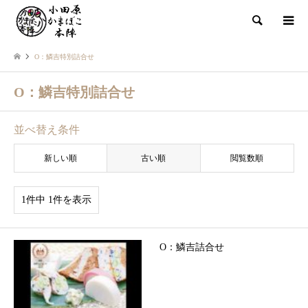
検索
O：鱗吉特別詰合せ
O：鱗吉特別詰合せ
並べ替え条件
新しい順
古い順
閲覧数順
1件中 1件を表示
O：鱗吉詰合せ