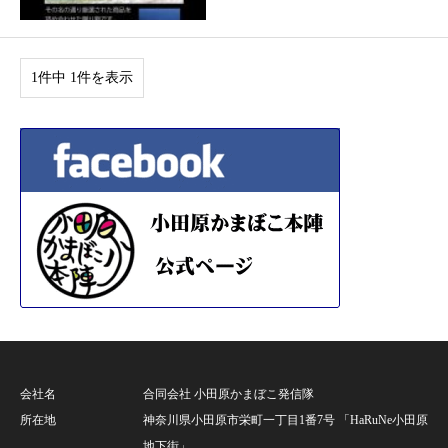
1件中 1件を表示
会社名
合同会社 小田原かまぼこ発信隊
所在地
神奈川県小田原市栄町一丁目1番7号 「HaRuNe小田原
地下街」