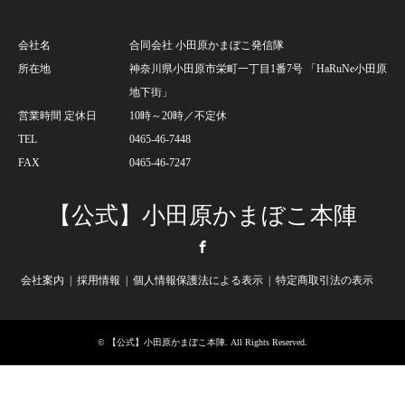
会社名
合同会社 小田原かまぼこ発信隊
所在地
神奈川県小田原市栄町一丁目1番7号 「HaRuNe小田原
地下街」
営業時間 定休日
10時～20時／不定休
TEL
0465-46-7448
FAX
0465-46-7247
【公式】小田原かまぼこ本陣
Facebook
会社案内
採用情報
個人情報保護法による表示
特定商取引法の表示
©
【公式】小田原かまぼこ本陣
. All Rights Reserved.