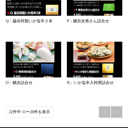
Q：脇谷特製いか塩辛２本
P：鱗吉女将さん詰合せ
O：鱗吉詰合せ
N：いか塩辛入特撰詰合せ
22件中 11〜20件を表示

