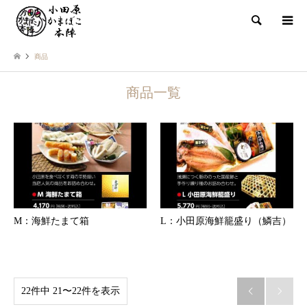
検索
商品
商品一覧
M：海鮮たまて箱
L：小田原海鮮籠盛り（鱗吉）
22件中 21〜22件を表示

