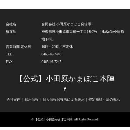
会社名
合同会社 小田原かまぼこ発信隊
所在地
神奈川県小田原市栄町一丁目1番7号 「HaRuNe小田原
地下街」
営業時間 定休日
10時～20時／不定休
TEL
0465-46-7448
FAX
0465-46-7247
【公式】小田原かまぼこ本陣
Facebook
会社案内
採用情報
個人情報保護法による表示
特定商取引法の表示
©
【公式】小田原かまぼこ本陣
. All Rights Reserved.