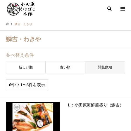
検索
鱗吉・わきや
鱗吉・わきや
並べ替え条件
新しい順
古い順
閲覧数順
6件中 1〜6件を表示
L：小田原海鮮籠盛り（鱗吉）