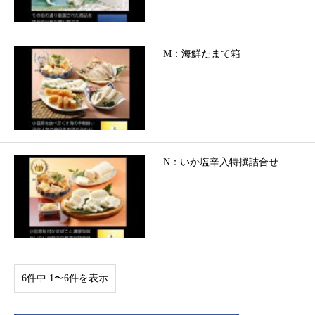
M：海鮮たまて箱
N：いか塩辛入特撰詰合せ
6件中 1〜6件を表示