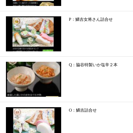
P：鱗吉女将さん詰合せ
Q：脇谷特製いか塩辛２本
O：鱗吉詰合せ