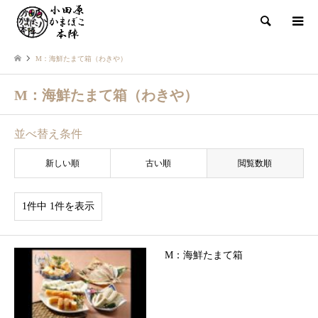
検索
M：海鮮たまて箱（わきや）
M：海鮮たまて箱（わきや）
並べ替え条件
新しい順
古い順
閲覧数順
1件中 1件を表示
M：海鮮たまて箱