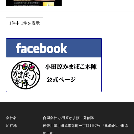
1件中 1件を表示
会社名
合同会社 小田原かまぼこ発信隊
所在地
神奈川県小田原市栄町一丁目1番7号 「HaRuNe小田原
地下街」